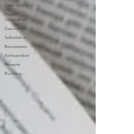
Clean Eating
Frauen-
Gesundheit
Gesundheit
Selbstliebe
Bewusstsein
Achtsamtkeit
Rezepte
Buchtipp