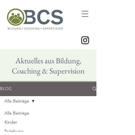
Aktuelles aus Bildung,
Coaching & Supervision
BLOG
Alle Beiträge
Alle Beiträge
Impressum
Datenschutz
Kinder
© 2025 Annette Dittmann-Weber
Erziehung